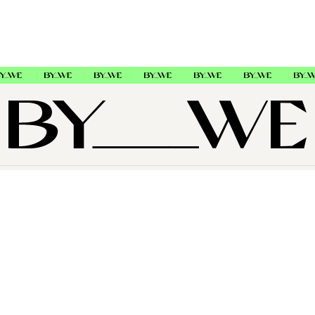
OM OSS
SUPPORT
FØLG OSS
Copyright © 2026 , ByWe