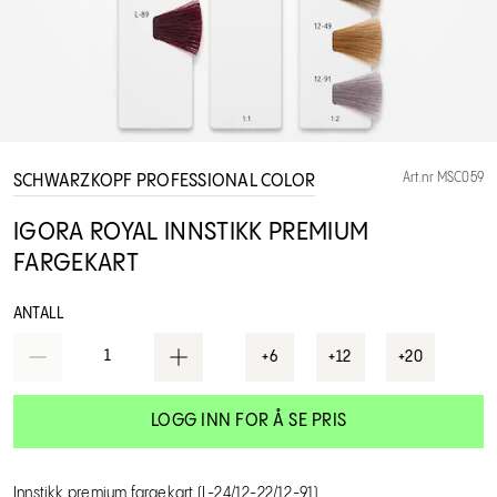
Art.nr MSC059
SCHWARZKOPF PROFESSIONAL COLOR
IGORA ROYAL INNSTIKK PREMIUM
FARGEKART
ANTALL
1
+6
+12
+20
LOGG INN FOR Å SE PRIS
Innstikk premium fargekart (L-24/12-22/12-91)