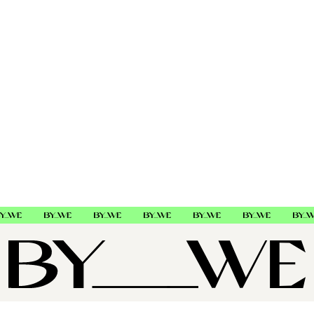
MSDS - Safety data sheet
Schwarzkopf Professional Color
1693739