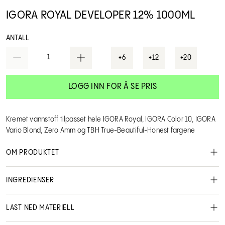
IGORA ROYAL DEVELOPER 12% 1000ML
ANTALL
1
+6
+12
+20
LOGG INN FOR Å SE PRIS
Kremet vannstoff tilpasset hele IGORA Royal, IGORA Color 10, IGORA
Vario Blond, Zero Amm og TBH True-Beautiful-Honest fargene
OM PRODUKTET
IGORA Oil Vannstoff 12%
INGREDIENSER
Brukerveiledning:
Følg bruksanvisningen på valgte produkt.
LAST NED MATERIELL