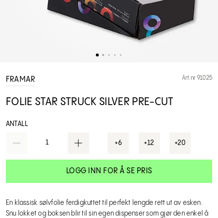
Art.nr 91025
FRAMAR
FOLIE STAR STRUCK SILVER PRE-CUT
ANTALL
1
+6
+12
+20
LOGG INN FOR Å SE PRIS
En klassisk sølvfolie ferdigkuttet til perfekt lengde rett ut av esken.
Snu lokket og boksen blir til sin egen dispenser som gjør den enkel å