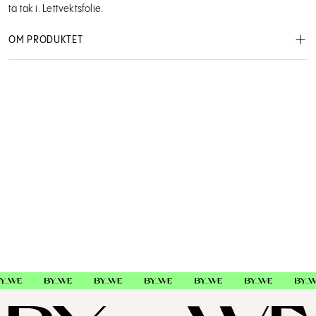
ta tak i. Lettvektsfolie.
OM PRODUKTET
Framar Star Struck Silver Embossed 12,7cm X 30,5cm. 500 stk.
En klassisk sølvfolie ferdigkuttet til perfekt lengde rett ut av
esken. Snu lokket og boksen blir til sin egen dispenser som gjør
den enkel å ta tak i. Lettvektsfolie.
Framar
91025