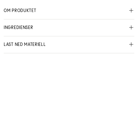
OM PRODUKTET
INGREDIENSER
LAST NED MATERIELL
NO User manual
Danger Jones
383085