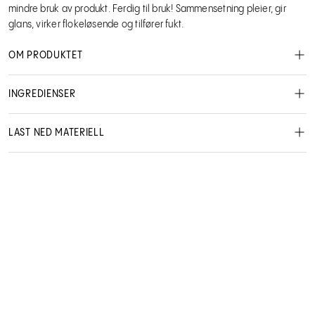
mindre bruk av produkt. Ferdig til bruk! Sammensetning pleier, gir
glans, virker flokeløsende og tilfører fukt.
OM PRODUKTET
DANGER JONES Semi-permanent farge
INGREDIENSER
Alle nyanser kan blandes med hverandre og gir utallige
muligheter til kreativitet!
LAST NED MATERIELL
Vegansk formel, som ikke er testet på dyr, er gluten-,
ammoniakk- og parabenfri, samt MEA og PPD fri.
MSDS - Safety data sheet
NO User manual
Fargene vil falme over tid, de mørkere fargene varer opptil 40
vask og de lysere fargene opptil 25 vask. Det beste med fargen
er at den falmer uten å skifte fargeretning.
Danger Jones
383000