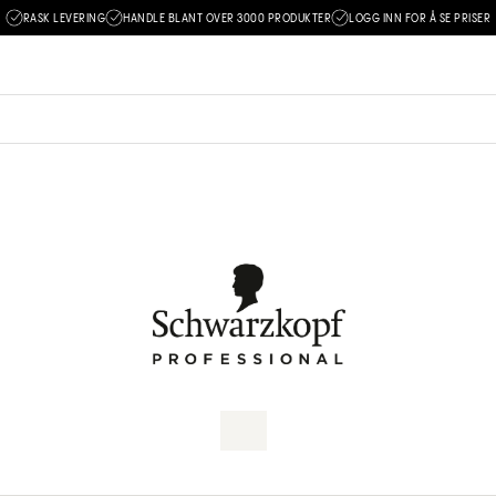
RASK LEVERING
HANDLE BLANT OVER 3000 PRODUKTER
LOGG INN FOR Å SE PRISER