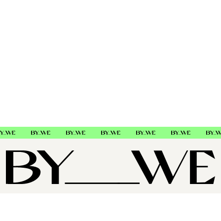
ANTIOXIDANT-RIK BLANDNING AV TAZMANPEPPER OCH
LAVENDEXTRAKT
Hjälper till att skydda mot skadliga fria radikaler och externa
aggressorer som orsakar INFLAMMATION OCH IRRITATION i
hårbotten och hår (som torrhet, klåda & mjäll).
BIOME BARRIER-BALANSERANDE BLANDNING
Balans av mikrobiomet och stärker hårbottenbarriären för att
bibehålla en hälsosam hårbottenmiljö och hjälpa till att skapa
en optimal balans av mikrober.
Bevisade Resultat
SALONGSEXKLUSIV
OM OSS