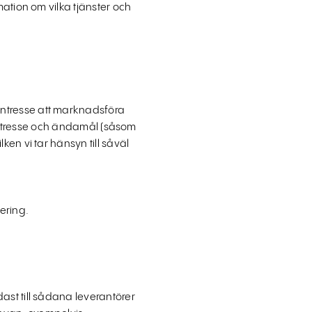
mation om vilka tjänster och
intresse att marknadsföra
rt intresse och ändamål (såsom
en vi tar hänsyn till såväl
ering.
ast till sådana leverantörer