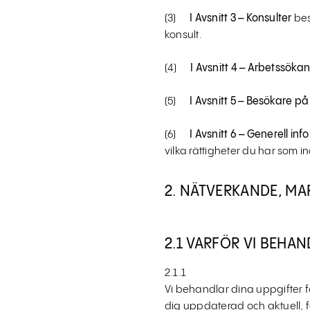
(3)
I Avsnitt 3 – Konsulter
bes
konsult.
(4)
I Avsnitt 4 – Arbetssöka
(5)
I Avsnitt 5 – Besökare 
(6)
I
Avsnitt 6 – Generell in
vilka rättigheter du har som i
2. NÄTVERKANDE, M
2.1 VARFÖR VI BEHA
2.1.1
Vi behandlar dina uppgifter f
dig uppdaterad och aktuell, f