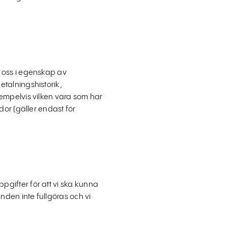
 oss i egenskap av
talningshistorik,
empelvis vilken vara som har
dor (gäller endast för
gifter för att vi ska kunna
den inte fullgöras och vi