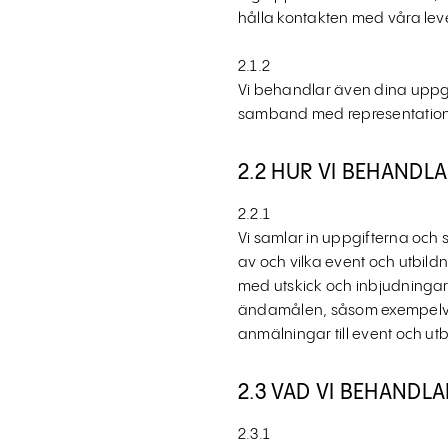
hålla kontakten med våra leve
2.1.2
Vi behandlar även dina uppgift
samband med representation
2.2 HUR VI BEHANDL
2.2.1
Vi samlar in uppgifterna och s
av och vilka event och utbild
med utskick och inbjudningar 
ändamålen, såsom exempelvis 
anmälningar till event och utb
2.3 VAD VI BEHANDLA
2.3.1