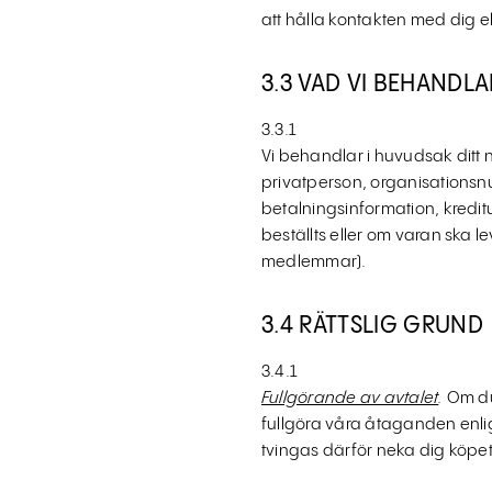
att hålla kontakten med dig el
3.3 VAD VI BEHANDLA
3.3.1
Vi behandlar i huvudsak ditt
privatperson, organisationsnu
betalningsinformation, kredit
beställts eller om varan ska 
medlemmar).
3.4 RÄTTSLIG GRUND
3.4.1
Fullgörande av avtalet
.
Om du
fullgöra våra åtaganden enli
tvingas därför neka dig köpet