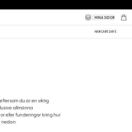
MINA SIDOR
HAIRCARE DAYS
ftersom du är en viktig
klusive allmänna
r eller funderingar kring hur
a nedan.