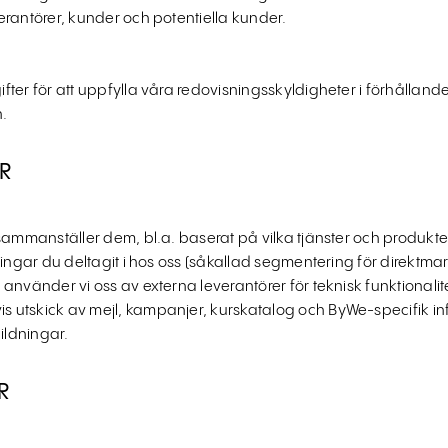
rantörer, kunder och potentiella kunder.
er för att uppfylla våra redovisningsskyldigheter i förhållande t
.
AR
ammanställer dem, bl.a. baserat på vilka tjänster och produkter v
ningar du deltagit i hos oss (såkallad segmentering för direktm
använder vi oss av externa leverantörer för teknisk funktionali
utskick av mejl, kampanjer, kurskatalog och ByWe-specifik in
ildningar.
R