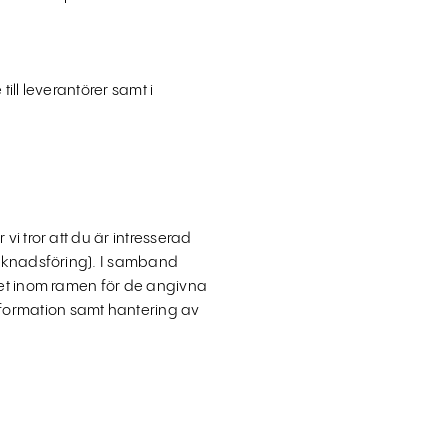
ill leverantörer samt i
i tror att du är intresserad
arknadsföring). I samband
tet inom ramen för de angivna
formation samt hantering av