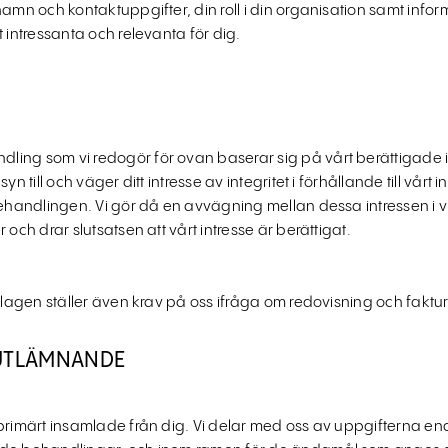
amn och kontaktuppgifter, din roll i din organisation samt infor
 intressanta och relevanta för dig.
ling som vi redogör för ovan baserar sig på vårt berättigade 
yn till och väger ditt intresse av integritet i förhållande till vå
ehandlingen. Vi gör då en avvägning mellan dessa intressen i vilk
och drar slutsatsen att vårt intresse är berättigat.
slagen ställer även krav på oss ifråga om redovisning och faktur
 UTLÄMNANDE
primärt insamlade från dig. Vi delar med oss av uppgifterna end