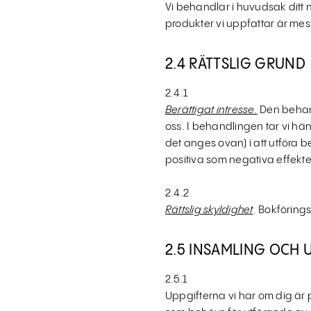
Vi behandlar i huvudsak ditt n
produkter vi uppfattar är mest
2.4 RÄTTSLIG GRUND
2.4.1
Berättigat intresse.
Den behand
oss. I behandlingen tar vi häns
det anges ovan) i att utföra b
positiva som negativa effekter 
2.4.2
Rättslig skyldighet
. Bokföring
2.5 INSAMLING OCH
2.5.1
Uppgifterna vi har om dig är 