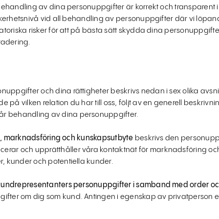
 behandling av dina personuppgifter är korrekt och transparent i f
 säkerhetsnivå vid all behandling av personuppgifter där vi lö
satoriska risker för att på bästa sätt skydda dina personuppgift
radering.
ppgifter och dina rättigheter beskrivs nedan i sex olika avsnitt,
på vilken relation du har till oss, följt av en generell beskriv
r behandling av dina personuppgifter.
de, marknadsföring och kunskapsutbyte
beskrivs den personuppg
erar och upprätthåller våra kontaktnät för marknadsföring oc
r, kunder och potentiella kunder.
kundrepresentanters personuppgifter i samband med order oc
ifter om dig som kund. Antingen i egenskap av privatperson el