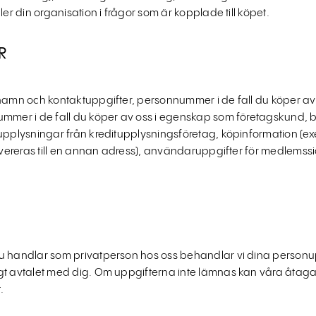
ler din organisation i frågor som är kopplade till köpet.
R
 namn och kontaktuppgifter, personnummer i de fall du köper av
mmer i de fall du köper av oss i egenskap som företagskund, be
upplysningar från kreditupplysningsföretag, köpinformation (ex
levereras till en annan adress), användaruppgifter för medlemssi
 handlar som privatperson hos oss behandlar vi dina personupp
gt avtalet med dig. Om uppgifterna inte lämnas kan våra åtagan
.