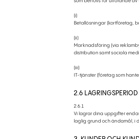
som behövs för utförande av
(i)
Betallösningar (kortföretag, 
(ii)
Marknadsföring (via reklamby
distribution samt sociala medi
(iii)
IT-tjänster (företag som hante
2.6 LAGRINGSPERIOD
2.6.1
Vi lagrar dina uppgifter end
laglig grund och ändamål, i det