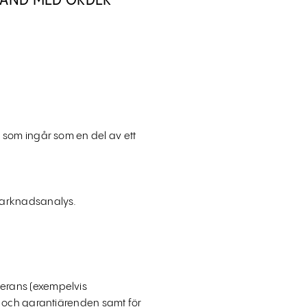
BAND MED ORDER
 som ingår som en del av ett
marknadsanalys.
erans (exempelvis
- och garantiärenden samt för