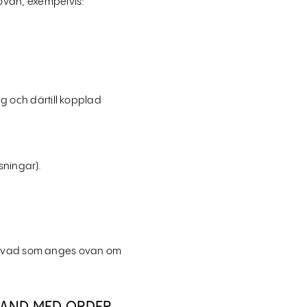
ovan, exempelvis:
 och därtill kopplad
sningar).
ill vad som anges ovan om