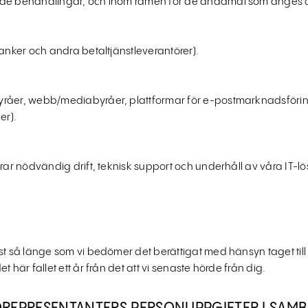
 de behandlingar, och inom ramen för de ändamål som anges 
banker och andra betaltjänstleverantörer).
råer, webb/mediabyråer, plattformar för e-postmarknadsföring
er).
rar nödvändig drift, teknisk support och underhåll av våra IT-lö
ast så länge som vi bedömer det berättigat med hänsyn taget t
 här fallet ett år från det att vi senaste hörde från dig.