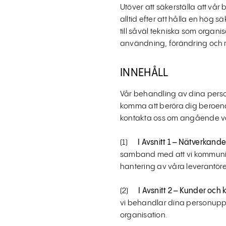
Utöver att säkerställa att vår
alltid efter att hålla en hög
till såväl tekniska som organi
användning, förändring och 
INNEHÅLL
Vår behandling av dina personu
komma att beröra dig beroende 
kontakta oss om angående vå
(1)
I Avsnitt 1 – Nätverkan
samband med att vi kommunic
hantering av våra leverantöre
(2)
I Avsnitt 2 –
Kunder och 
vi behandlar dina personuppg
organisation.