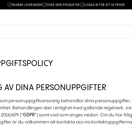
SNABBA LEVERANSER
ÖVER 1500 PRODUKTER
LOGGA IN FÖR ATT SE PRISER
PGIFTSPOLICY
G AV DINA PERSONUPPGIFTER
åsom personuppgiftsansvarig behandlar dina personuppgifter, e
amhet. Behandlingen sker i enlighet med gällande regelverk, in
2016/679 (”
GDPR
”) samt vad som anges nedan. Om du har frågo
ifter är du välkommen att kontakta oss via kontaktuppgiftern