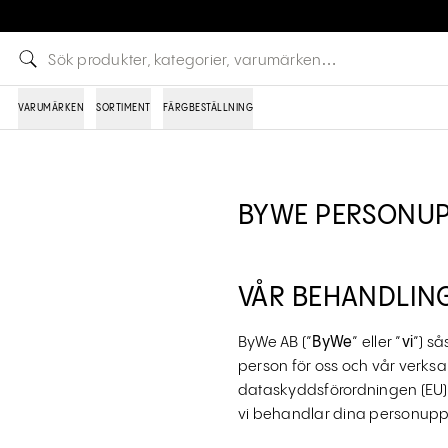
VARUMÄRKEN
SORTIMENT
FÄRGBESTÄLLNING
BYWE PERSONUP
VÅR BEHANDLIN
ByWe AB (”
ByWe
” eller ”
vi
”) s
person för oss och vår verks
dataskyddsförordningen (EU) 
vi behandlar dina personuppg