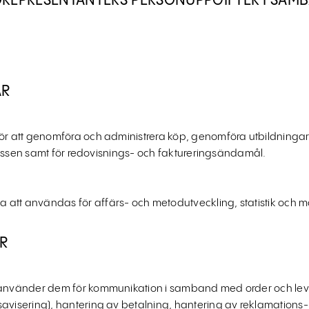
DREPRESENTANTERS PERSONUPPGIFTER I SAM
AR
för att genomföra och administrera köp, genomföra utbildningar
ntressen samt för redovisnings- och faktureringsändamål.
att användas för affärs- och metodutveckling, statistik och 
AR
h använder dem för kommunikation i samband med order och lev
savisering), hantering av betalning, hantering av reklamations