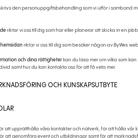
krivs den personuppgiftsbehandling som vi utför i samband m
nde
riktar vi oss till dig som har eller planerar att skicka in en jo
på hemsidan
riktar vi oss till dig som besöker någon av ByWes we
formation och dina rättigheter
kan du läsa mer om vilka som kan få 
ndivid samt hur du kan kontakta oss för att få veta mer.
ARKNADSFÖRING OCH KUNSKAPSUTBYTE
NDLAR
ör att upprätthålla våra kontakter och nätverk, för att hålla vå
ör att genomföra event och utbildningar samt för att marknadsf