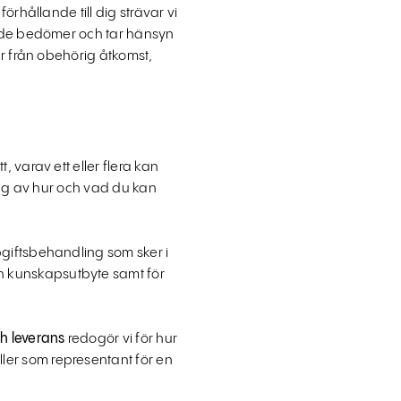
örhållande till dig strävar vi
pande bedömer och tar hänsyn
er från obehörig åtkomst,
 varav ett eller flera kan
ning av hur och vad du kan
iftsbehandling som sker i
h kunskapsutbyte samt för
h leverans
redogör vi för hur
ler som representant för en