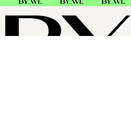
OM BYWE GROUP
ByWe Group är Nordens största distributör av professionell
hårvård. Baldacci AB i Sverige och Danmark, Alba Hair
Group AB i Sverige, Frends AS och Cutrin AS i Norge har från