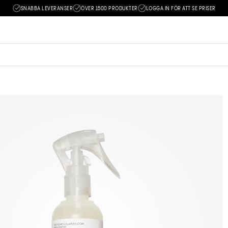
SNABBA LEVERANSER
ÖVER 1500 PRODUKTER
LOGGA IN FÖR ATT SE PRISER