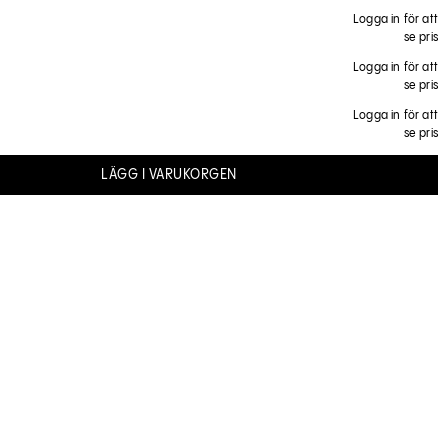
Logga in för att
NDER
se pris
torrt hår och mätta alla sektioner. Låt verka i 10 minuter.
SKÖLJ
Logga in för att
 No.3 Hair Perfector över med No.0 kvar i håret. Kamma igenom för
se pris
 Låt verka i minst 10 minuter. Skölj, tvätta och använd balsam. För
Logga in för att
 rekommenderar vi Olaplex No.4 Bond Maintenance Shampoo &
se pris
enance Conditioner.
LÄGG I VARUKORGEN
NDER DEN
lade systemet en gång i veckan eller två till tre gånger för
år.