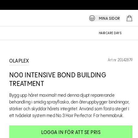
MINA SIDOR
HAIRCARE DAYS
Art.nr 20142879
OLAPLEX
NO0 INTENSIVE BOND BUILDING
TREATMENT
Bygg upp håret maximalt med denna djupt reparerande
behandling i smidig sprayflaska, den återuppbygger bindningar,
stärker och skyddar hårets integritet. Använd som första steget i
ett tvådelat system med No.3 Hair Perfector. För hemmabruk.
LOGGA IN FÖR ATT SE PRIS