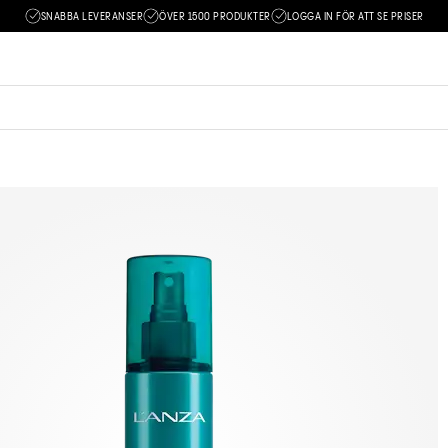
SNABBA LEVERANSER
ÖVER 1500 PRODUKTER
LOGGA IN FÖR ATT SE PRISER