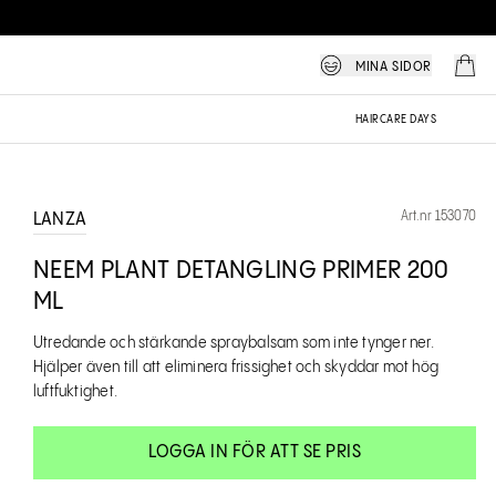
MINA SIDOR
HAIRCARE DAYS
Art.nr 153070
LANZA
NEEM PLANT DETANGLING PRIMER 200
ML
Utredande och stärkande spraybalsam som inte tynger ner.
Hjälper även till att eliminera frissighet och skyddar mot hög
luftfuktighet.
LOGGA IN FÖR ATT SE PRIS