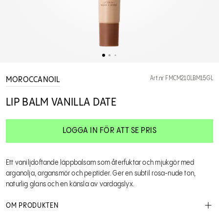
Art.nr FMCM210LBM15GL
MOROCCANOIL
LIP BALM VANILLA DATE
LOGGA IN FÖR ATT SE PRIS
Ett vaniljdoftande läppbalsam som återfuktar och mjukgör med
arganolja, argansmör och peptider. Ger en subtil rosa-nude ton,
naturlig glans och en känsla av vardagslyx.
OM PRODUKTEN