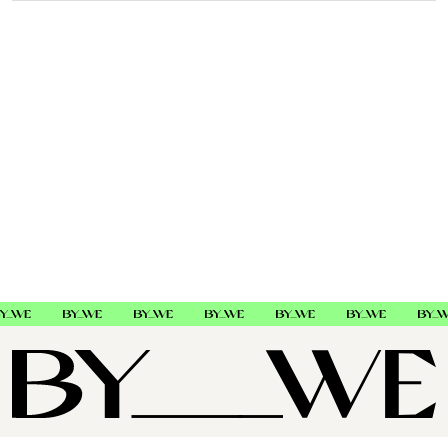
Moroccanoil
FMCM210LBM15GL