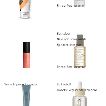
Finnes i flere varianter
Bestselger
New look, same results
Kjøp mer, spar mer
Finnes i flere varianter
New & Improved Formula
25% rabatt
BlondMe Regular Size-kampanje!