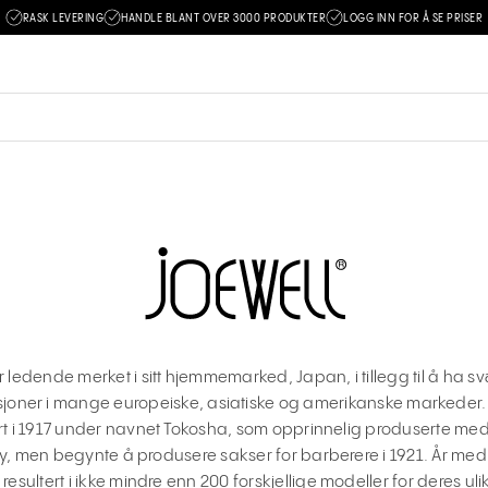
RASK LEVERING
HANDLE BLANT OVER 3000 PRODUKTER
LOGG INN FOR Å SE PRISER
r ledende merket i sitt hjemmemarked, Japan, i tillegg til å ha sv
joner i mange europeiske, asiatiske og amerikanske markeder. 
rt i 1917 under navnet Tokosha, som opprinnelig produserte med
y, men begynte å produsere sakser for barberere i 1921. År med
 resultert i ikke mindre enn 200 forskjellige modeller for deres u