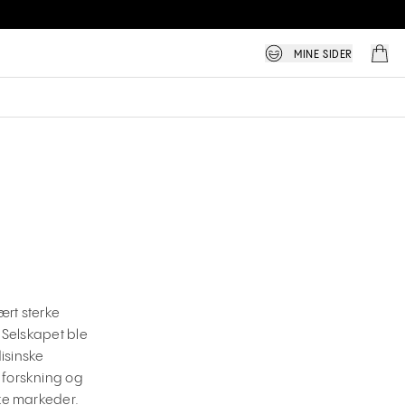
MINE SIDER
ært sterke
Selskapet ble
isinske
 forskning og
like markeder.