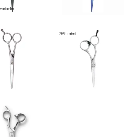
 varianter
25% rabatt