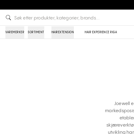
VAREMERKER
SORTIMENT
HAIREXTENSION
HAIR EXPERIENCE RIGA
Joewell e
markedsposis
etable
skjæreverktø
utvikling har