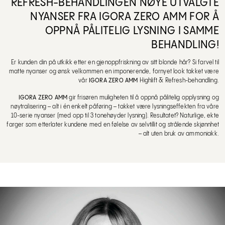
REFRESH-BEHANDLINGEN NØYE UTVALGTE
NYANSER FRA IGORA ZERO AMM FOR Å
OPPNÅ PÅLITELIG LYSNING I SAMME
BEHANDLING!
Er kunden din på utkikk etter en gjenoppfriskning av sitt blonde hår? Si farvel til
matte nyanser og ønsk velkommen en imponerende, fornyet look takket være
vår
IGORA ZERO AMM
Highlift & Refresh-behandling.
IGORA ZERO AMM
gir frisøren muligheten til å oppnå pålitelig opplysning og
nøytralisering – alt i én enkelt påføring – takket være lysningseffekten fra våre
10-serie nyanser (med opp til 3 tonehøyder lysning). Resultatet? Naturlige, ekte
farger som etterlater kundene med en følelse av selvtillit og strålende skjønnhet
– alt uten bruk av ammoniakk.