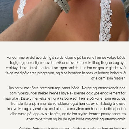
For Cathrine er det uvurderlig å se deltakerne på kursene hennes vokse både
faglig og personlig, mens de utvikler en sterkere selvtillit og tilegner seg nye
verktøy de kan implementere i sin egen praksis. Hun har en genuin glede av å
følge med på deres progresjon, og å se hvordan hennes veiledning bidrar til å
løfte dem som frisører.
Hun har vunnet flere prestisjetunge priser både i Norge og internasjonalt, noe
som tydelig understreker hennes høye ekspertise og dype engasjement for
frisøryrket. Disse utmerkelsene har ikke bare satt henne på kartet som en av de
fremste i bransjen, men de reflekterer også hennes evne til stadig å levere
innovative og høykvalitets resultater. Prisene vitner om hennes dedikasjon til å
alltid være på topp av sitt fagfelt, og de har styrket hennes posisjon som en
ettertraktet frisør og brudestylist både nasjonalt og internasjonalt.