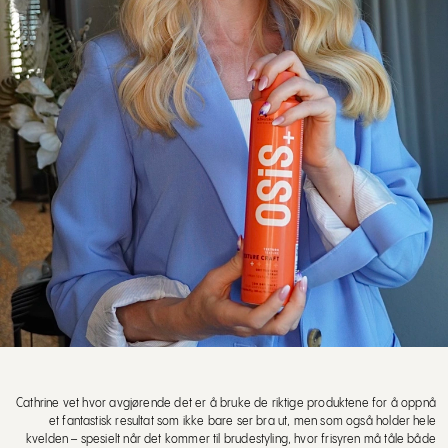
Cathrine vet hvor avgjørende det er å bruke de riktige produktene for å oppnå
et fantastisk resultat som ikke bare ser bra ut, men som også holder hele
kvelden – spesielt når det kommer til brudestyling, hvor frisyren må tåle både