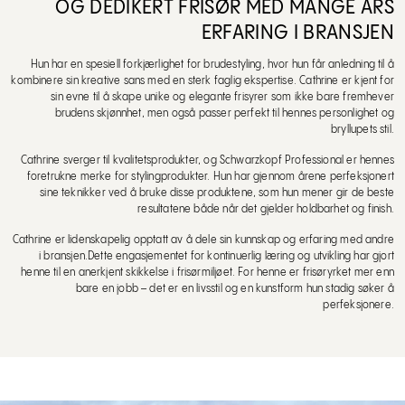
OG DEDIKERT FRISØR MED MANGE ÅRS
ERFARING I BRANSJEN
Hun har en spesiell forkjærlighet for brudestyling, hvor hun får anledning til å
kombinere sin kreative sans med en sterk faglig ekspertise. Cathrine er kjent for
sin evne til å skape unike og elegante frisyrer som ikke bare fremhever
brudens skjønnhet, men også passer perfekt til hennes personlighet og
bryllupets stil.
Cathrine sverger til kvalitetsprodukter, og Schwarzkopf Professional er hennes
foretrukne merke for stylingprodukter. Hun har gjennom årene perfeksjonert
sine teknikker ved å bruke disse produktene, som hun mener gir de beste
resultatene både når det gjelder holdbarhet og finish.
Cathrine er lidenskapelig opptatt av å dele sin kunnskap og erfaring med andre
i bransjen.Dette engasjementet for kontinuerlig læring og utvikling har gjort
henne til en anerkjent skikkelse i frisørmiljøet. For henne er frisøryrket mer enn
bare en jobb – det er en livsstil og en kunstform hun stadig søker å
perfeksjonere.