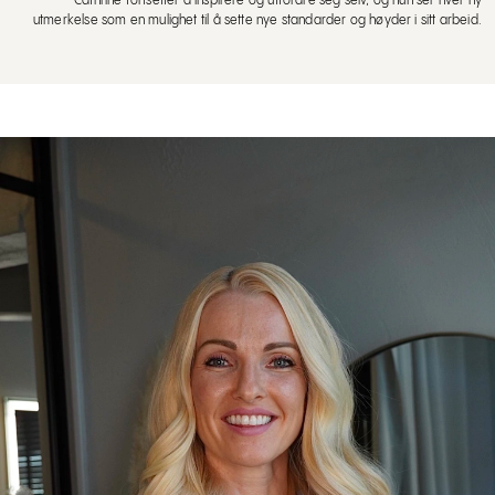
Cathrine fortsetter å inspirere og utfordre seg selv, og hun ser hver ny
utmerkelse som en mulighet til å sette nye standarder og høyder i sitt arbeid.