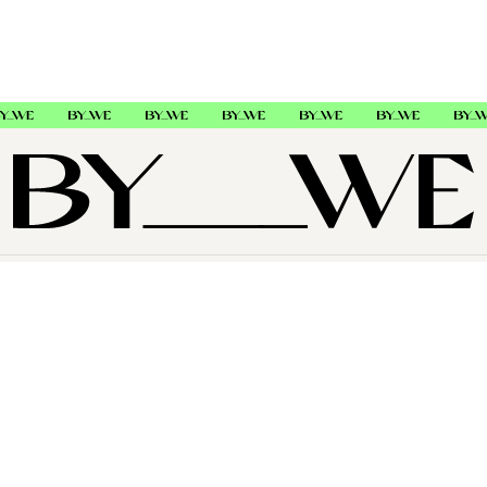
OM OS
SUPPORT
FØLG OS
Copyright © 2026 , ByWe