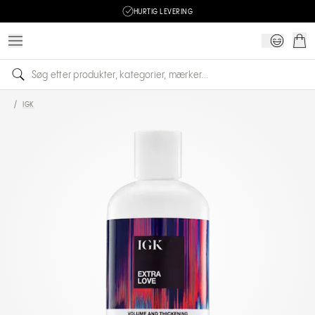
HURTIG LEVERING
/
IGK