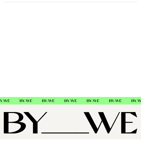
Framar
91171