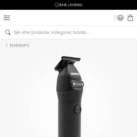
RASK LEVERING
/
BEARDBURYS