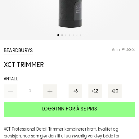
Art.nr 9432266
BEARDBURYS
XCT TRIMMER
ANTALL
1
+6
+12
+20
LOGG INN FOR Å SE PRIS
XCT Professional Detail Trimmer kombinerer kraft, kvalitet og
presisjon, noe som gjør den til et uunnværlig verktøy både for