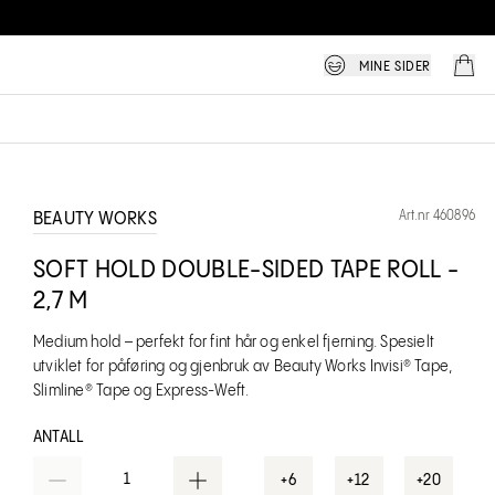
MINE SIDER
Art.nr 460896
BEAUTY WORKS
SOFT HOLD DOUBLE-SIDED TAPE ROLL -
2,7 M
Medium hold – perfekt for fint hår og enkel fjerning. Spesielt
utviklet for påføring og gjenbruk av Beauty Works Invisi® Tape,
Slimline® Tape og Express-Weft.
ANTALL
1
+6
+12
+20