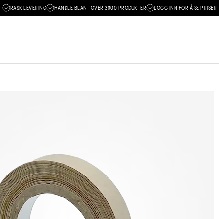
RASK LEVERING
HANDLE BLANT OVER 3000 PRODUKTER
LOGG INN FOR Å SE PRISER