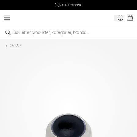
RASK LEVERING
/
CAFLON