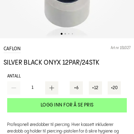
Art.nr 151027
CAFLON
SILVER BLACK ONYX 12PAR/24STK
ANTALL
1
+6
+12
+20
LOGG INN FOR Å SE PRIS
Profesjonell øredobber til piercing. Hver kassett inkluderer
øredobb og holder til piercing-pistolen for å sikre hygiene og