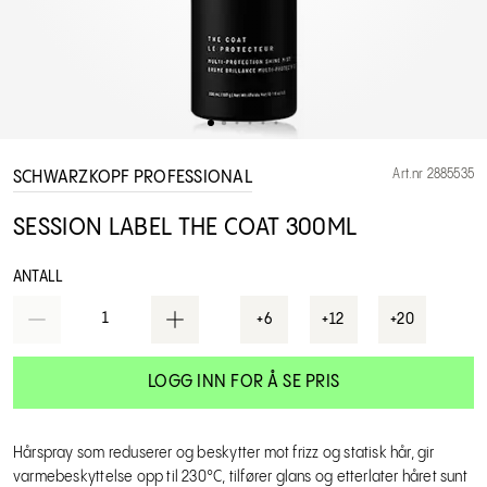
Art.nr 2885535
SCHWARZKOPF PROFESSIONAL
SESSION LABEL THE COAT 300ML
ANTALL
1
+6
+12
+20
LOGG INN FOR Å SE PRIS
Hårspray som reduserer og beskytter mot frizz og statisk hår, gir
varmebeskyttelse opp til 230°C, tilfører glans og etterlater håret sunt