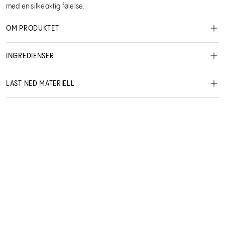
med en silkeaktig følelse.
OM PRODUKTET
INGREDIENSER
LAST NED MATERIELL
Bruk:
MSDS - Safety data sheet
NO User manual
Tips!
Schwarzkopf Professional
2885535