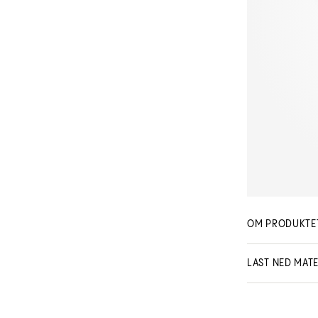
OM PRODUKTE
LAST NED MATE
Schwarzkopf Pro
MSDS - Saf
MSC034