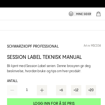
MINE SIDER
Art.nr MSC034
SCHWARZKOPF PROFESSIONAL
SESSION LABEL TEKNISK MANUAL
Bli kjent med Session Label serien. Denne brosyren gir deg
beskrivelse, hvordan bruke og tips om hver produkt.
ANTALL
1
+6
+12
+20
LOGG INN FOR Å SE PRIS