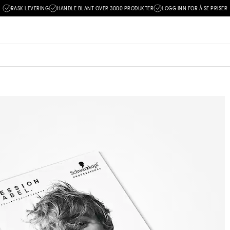
RASK LEVERING
HANDLE BLANT OVER 3000 PRODUKTER
LOGG INN FOR Å SE PRISER