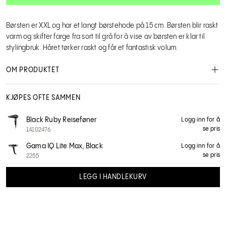
Børsten er XXL og har et langt børstehode på 15 cm. Børsten blir raskt
varm og skifter farge fra sort til grå for å vise av børsten er klar til
stylingbruk. Håret tørker raskt og får et fantastisk volum.
OM PRODUKTET
KJØPES OFTE SAMMEN
Black Ruby Reiseføner
Logg inn for å
se pris
14102476
Gama IQ Lite Max, Black
Logg inn for å
se pris
2255
LEGG I HANDLEKURV