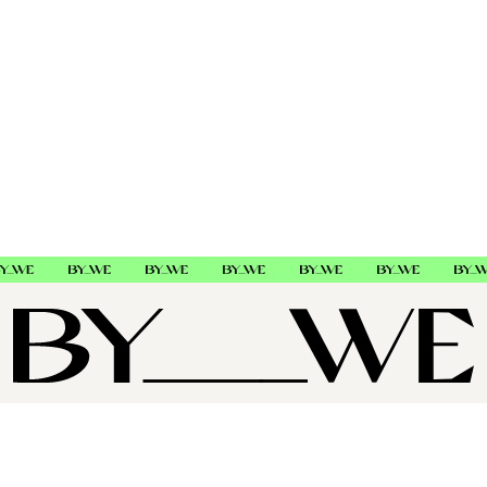
HH Simonsen
765183
OM OSS