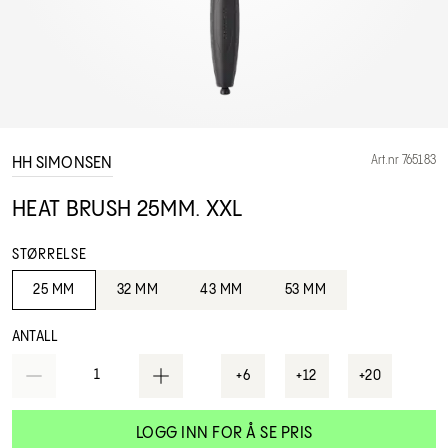
Art.nr 765183
HH SIMONSEN
HEAT BRUSH 25MM. XXL
STØRRELSE
25 MM
32 MM
43 MM
53 MM
ANTALL
1
+6
+12
+20
LOGG INN FOR Å SE PRIS