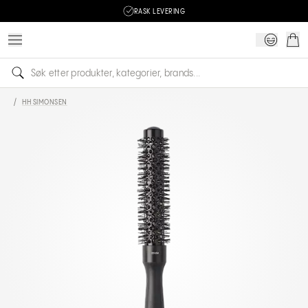
RASK LEVERING
/
HH SIMONSEN