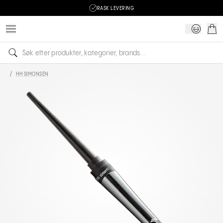
RASK LEVERING
/
HH SIMONSEN