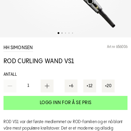
Art.nr 656006
HH SIMONSEN
ROD CURLING WAND VS1
ANTALL
1
+6
+12
+20
LOGG INN FOR Å SE PRIS
ROD VS1 var det første medlemmet av ROD-familien og er nå blant
våre mest populære krøllstaver. Det er et moderne og allsidig