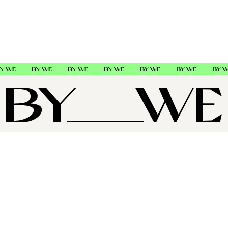
Varmebeskyttende hanske
Tre meter fleksibel ledning
13-19 mm
Ergonomisk gummibelagt håndtak
HH Simonsen
656006
OM OSS
SUPPORT
FØLG OSS