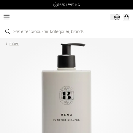
RASK LEVERING
/
BJÖRK