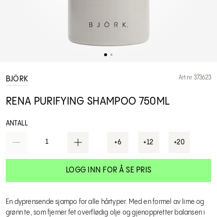
Art.nr 373623
BJÖRK
RENA PURIFYING SHAMPOO 750ML
ANTALL
1
+6
+12
+20
LOGG INN FOR Å SE PRIS
En dyprensende sjampo for alle hårtyper. Med en formel av lime og
grønn te, som fjerner fet overflødig olje og gjenoppretter balansen i