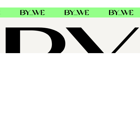
OM BYWE GROUP
ByWe Group er Nordens største distributør av profesjonell
hårpleie. Baldacci AB i Sverige og Danmark, Alba Hair