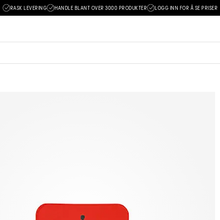
RASK LEVERING
HANDLE BLANT OVER 3000 PRODUKTER
LOGG INN FOR Å SE PRISER