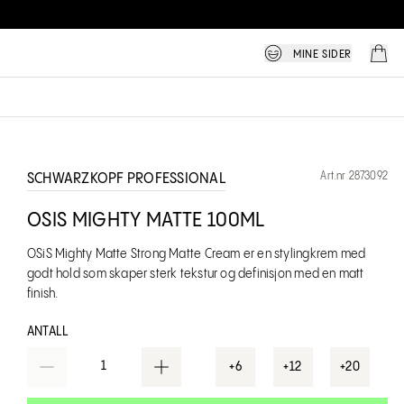
MINE SIDER
Art.nr 2873092
SCHWARZKOPF PROFESSIONAL
OSIS MIGHTY MATTE 100ML
OSiS Mighty Matte Strong Matte Cream er en stylingkrem med
godt hold som skaper sterk tekstur og definisjon med en matt
finish.
ANTALL
1
+6
+12
+20