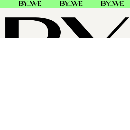
OM BYWE GROUP
ByWe Group er Nordens største distributør av profesjonell
hårpleie. Baldacci AB i Sverige og Danmark, Alba Hair
Group AB i Sverige og Frends AS i Norge har fra 1 januar