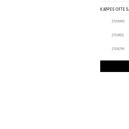
Bruk:
Gni en lite
MSDS - Saf
KJØPES OFTE 
Schwarzkopf Pro
2708490
2708521
2873092
2708799