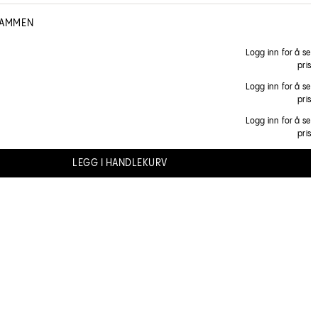
n mengde mellom håndflatene før du påfører tørt hår og styler.
ety data sheet
NO User manual
SAMMEN
fessional
Logg inn for å se
pris
Logg inn for å se
pris
Logg inn for å se
pris
LEGG I HANDLEKURV