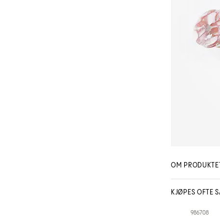
OM PRODUKTE
KJØPES OFTE 
OnFleek
986708