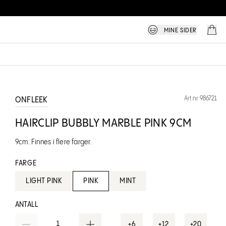
MINE SIDER
Art.nr 986721
ONFLEEK
HAIRCLIP BUBBLY MARBLE PINK 9CM
9cm. Finnes i flere farger.
FARGE
LIGHT PINK
PINK
MINT
ANTALL
1
+6
+12
+20