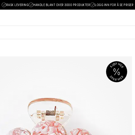
RASK LEVERING
HANDLE BLANT OVER 3000 PRODUKTER
LOGG INN FOR Å SE PRISER