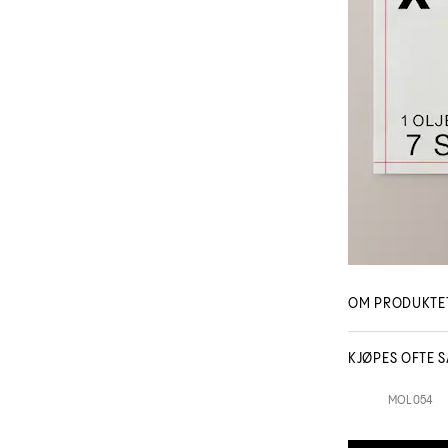
OM PRODUKTE
KJØPES OFTE 
Olaplex
MOL054
MOL053