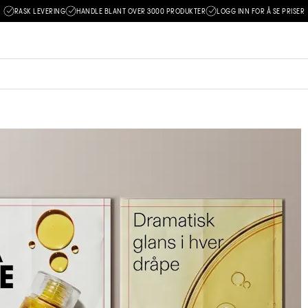
RASK LEVERING
HANDLE BLANT OVER 3000 PRODUKTER
LOGG INN FOR Å SE PRISER