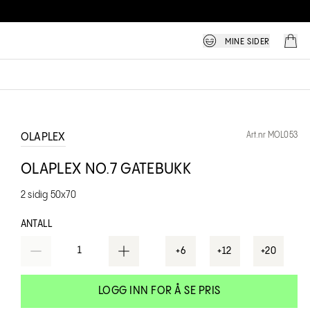
MINE SIDER
Art.nr MOL053
OLAPLEX
OLAPLEX NO.7 GATEBUKK
2 sidig 50x70
ANTALL
1
+6
+12
+20
LOGG INN FOR Å SE PRIS