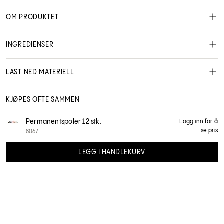
OM PRODUKTET
INGREDIENSER
LAST NED MATERIELL
MSDS - Safety data sheet
NO User manual
Schwarzkopf Professional Color
KJØPES OFTE SAMMEN
Permanentspoler 12 stk.
Logg inn for å
1314414
se pris
8067
LEGG I HANDLEKURV