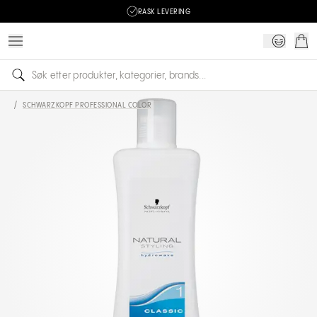
RASK LEVERING
/
SCHWARZKOPF PROFESSIONAL COLOR