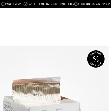
RASK LEVERING
HANDLE BLANT OVER 3000 PRODUKTER
LOGG INN FOR Å SE PRISER