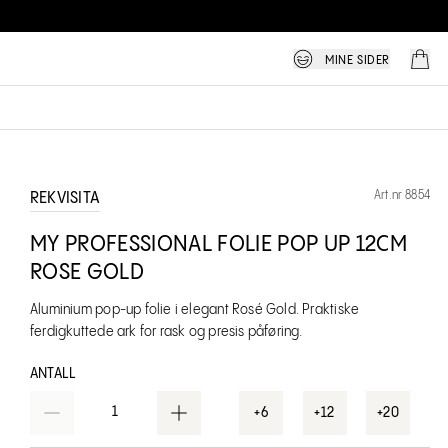
MINE SIDER
Art.nr 8854
REKVISITA
MY PROFESSIONAL FOLIE POP UP 12CM
ROSE GOLD
Aluminium pop-up folie i elegant Rosé Gold. Praktiske
ferdigkuttede ark for rask og presis påføring.
ANTALL
1
+6
+12
+20