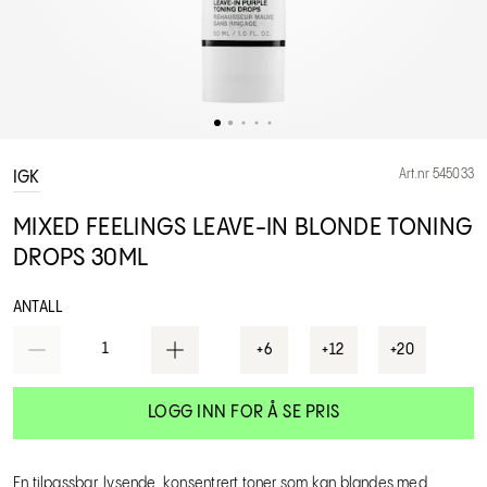
Art.nr 545033
IGK
MIXED FEELINGS LEAVE-IN BLONDE TONING
DROPS 30ML
ANTALL
1
+6
+12
+20
LOGG INN FOR Å SE PRIS
En tilpassbar, lysende, konsentrert toner som kan blandes med