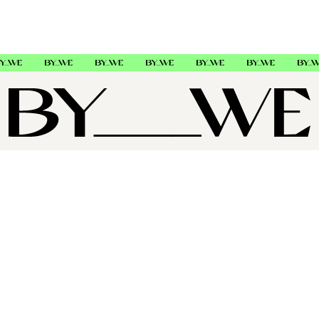
IGK
545033
OM OSS
SUPPORT
FØLG OSS
Copyright © 2026 , ByWe