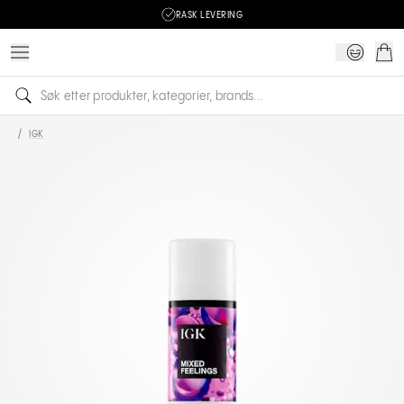
RASK LEVERING
/
IGK