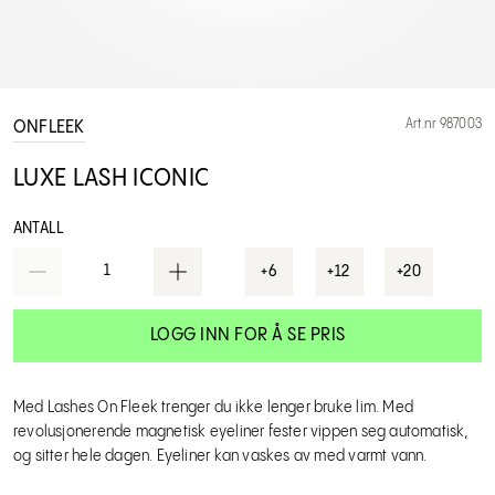
Art.nr 987003
ONFLEEK
LUXE LASH ICONIC
ANTALL
1
+6
+12
+20
LOGG INN FOR Å SE PRIS
Med Lashes On Fleek trenger du ikke lenger bruke lim. Med
revolusjonerende magnetisk eyeliner fester vippen seg automatisk,
og sitter hele dagen. Eyeliner kan vaskes av med varmt vann.