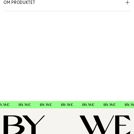
OM PRODUKTET
Pakken inneholder: 1 sett vipper og magnetisk eyeliner.
OnFleek
987003