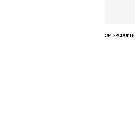
OM PRODUKTE
Lanza Healing C
MLA036