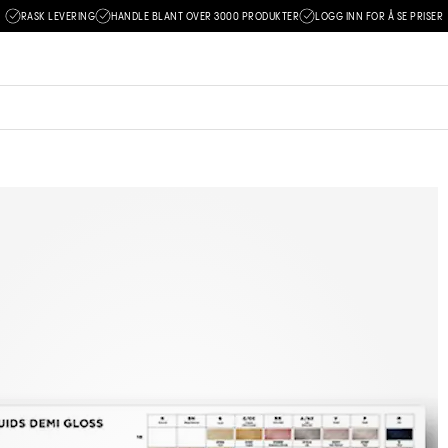
RASK LEVERING
HANDLE BLANT OVER 3000 PRODUKTER
LOGG INN FOR Å SE PRISER