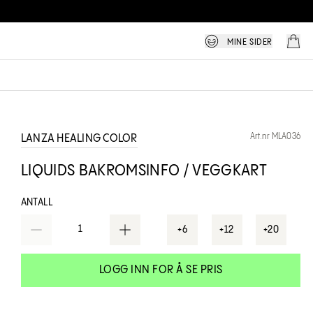
MINE SIDER
Art.nr MLA036
LANZA HEALING COLOR
LIQUIDS BAKROMSINFO / VEGGKART
ANTALL
1
+6
+12
+20
LOGG INN FOR Å SE PRIS