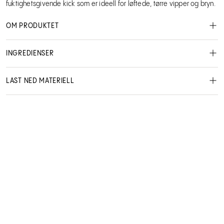
fuktighetsgivende kick som er ideell for løftede, tørre vipper og bryn.
OM PRODUKTET
INGREDIENSER
LAST NED MATERIELL
MSDS - Safety data sheet
Hairpearl
60501