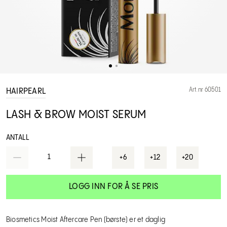
Art.nr 60501
HAIRPEARL
LASH & BROW MOIST SERUM
ANTALL
1
+6
+12
+20
LOGG INN FOR Å SE PRIS
Biosmetics Moist Aftercare Pen (børste) er et daglig