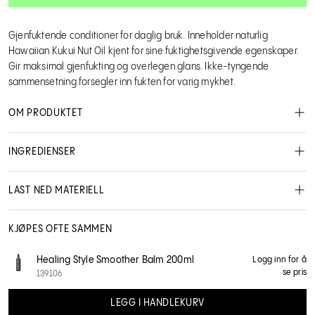
Gjenfuktende conditioner for daglig bruk. Inneholder naturlig
Hawaiian Kukui Nut Oil kjent for sine fuktighetsgivende egenskaper.
Gir maksimal gjenfukting og overlegen glans. Ikke-tyngende
sammensetning forsegler inn fukten for varig mykhet.
OM PRODUKTET
Daglig conditioner som inneholder potente fuktighetsgivende
INGREDIENSER
og beroligende egenskaper.Tilfører fuktighet med
nanoteknologi. Bygger elastisitet og reparerer og gir glans. Full
UV-beskyttelse og er fargebevarende. Reparerer og gir glans.
LAST NED MATERIELL
Svært flokløsende og ikke-tyngende.
MSDS - Safety data sheet
NO User manual
KJØPES OFTE SAMMEN
Brukerveiledning:
Påfør etter shampoo og skylles grundig.
Healing Style Smoother Balm 200ml
Logg inn for å
Lanza
se pris
139106
LEGG I HANDLEKURV
1115339