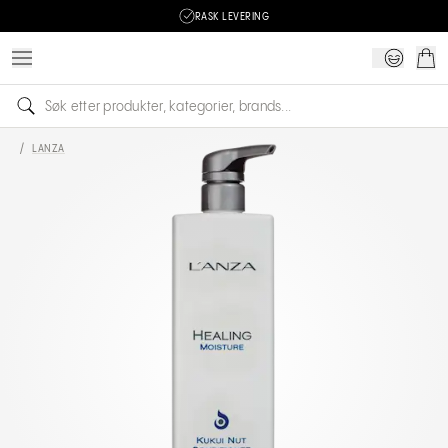
RASK LEVERING
/
LANZA