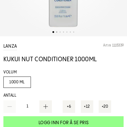
Art.nr 1115339
LANZA
KUKUI NUT CONDITIONER 1000ML
VOLUM
1000 ML
ANTALL
1
+6
+12
+20
LOGG INN FOR Å SE PRIS