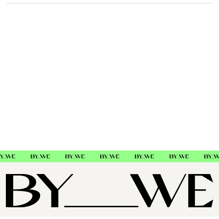
Beardburys
MBB024