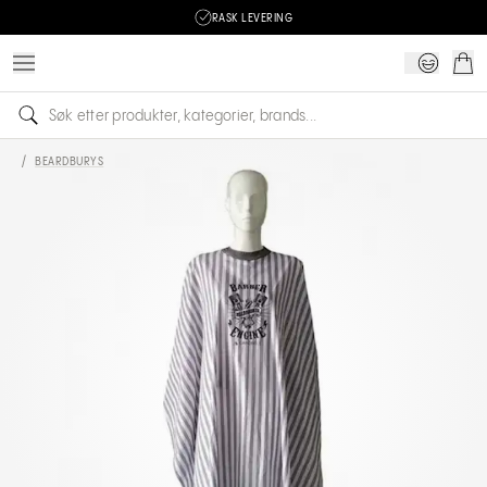
RASK LEVERING
/
BEARDBURYS