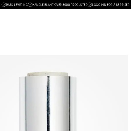
RASK LEVERING
HANDLE BLANT OVER 3000 PRODUKTER
LOGG INN FOR Å SE PRISER