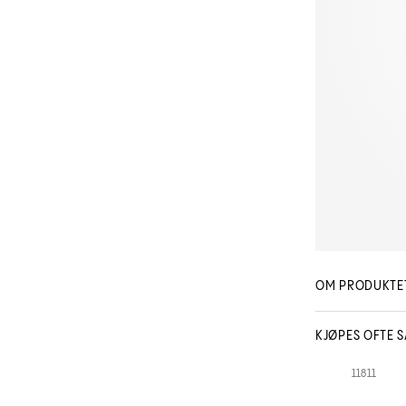
OM PRODUKTE
KJØPES OFTE 
11811
Schwarzkopf Pro