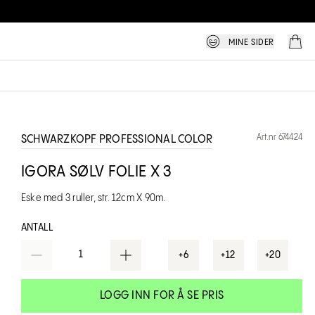
MINE SIDER
Art.nr 674424
SCHWARZKOPF PROFESSIONAL COLOR
IGORA SØLV FOLIE X 3
Eske med 3 ruller, str.
12cm X 90m.
ANTALL
1
+6
+12
+20
LOGG INN FOR Å SE PRIS