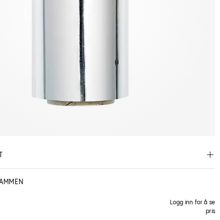
T
SAMMEN
Logg inn for å se
fessional Color
pris