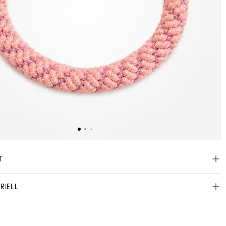
T
RIELL
anual