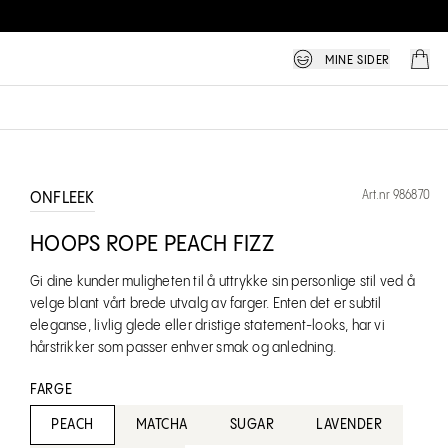
MINE SIDER
Art.nr 986870
ONFLEEK
HOOPS ROPE PEACH FIZZ
Gi dine kunder muligheten til å uttrykke sin personlige stil ved å
velge blant vårt brede utvalg av farger. Enten det er subtil
eleganse, livlig glede eller dristige statement-looks, har vi
hårstrikker som passer enhver smak og anledning.
FARGE
PEACH
MATCHA
SUGAR
LAVENDER