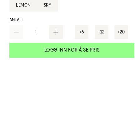
LEMON
SKY
ANTALL
1
+6
+12
+20
LOGG INN FOR Å SE PRIS