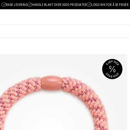
RASK LEVERING
HANDLE BLANT OVER 3000 PRODUKTER
LOGG INN FOR Å SE PRISER