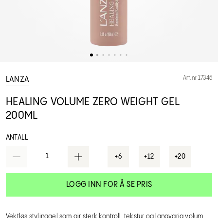
Art.nr 17345
LANZA
HEALING VOLUME ZERO WEIGHT GEL
200ML
ANTALL
1
+6
+12
+20
LOGG INN FOR Å SE PRIS
Vektløs stylinggel som gir sterk kontroll, tekstur og langvarig volum.