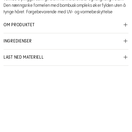
Den næringsrike formelen med bambuskompleks øker fylden uten å
tynge håret. Fargebevarende med UV- og varmebeskyttelse
OM PRODUKTET
INGREDIENSER
LAST NED MATERIELL
MSDS - Safety data sheet
Brukerveiledning:
Lanza
17345