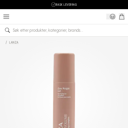
RASK LEVERING
/
LANZA