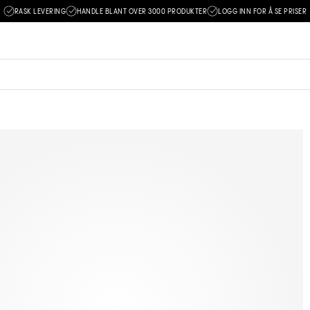
RASK LEVERING
HANDLE BLANT OVER 3000 PRODUKTER
LOGG INN FOR Å SE PRISER