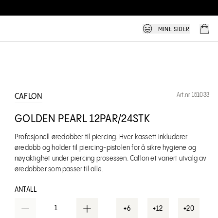
MINE SIDER
Art.nr 151033
CAFLON
GOLDEN PEARL 12PAR/24STK
Profesjonell øredobber til piercing. Hver kassett inkluderer
øredobb og holder til piercing-pistolen for å sikre hygiene og
nøyaktighet under piercing prosessen. Caflon et variert utvalg av
øredobber som passer til alle.
ANTALL
1
+6
+12
+20