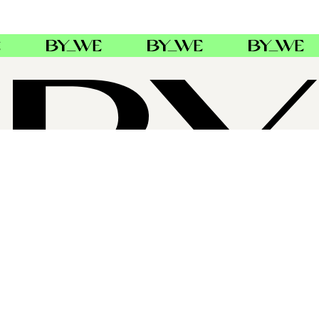
OM BYWE GROUP
ByWe Group er Nordens største distributør av profesjonell