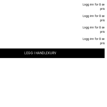
ultimate kveldsbørsten!
Logg inn for å se
 som fordeler den sunne og naturlige oljen fra hodebunnen og ut i
pris
Logg inn for å se
ans.
pris
igger
Logg inn for å se
ebunnen
pris
Logg inn for å se
pris
LEGG I HANDLEKURV