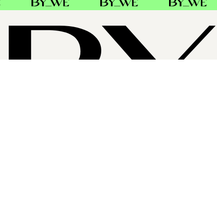
OM BYWE GROUP
ByWe Group er Nordens største distributør av profesjonell
hårpleie. Baldacci AB i Sverige og Danmark, Alba Hair
Group AB i Sverige og Frends AS i Norge har fra 1 januar