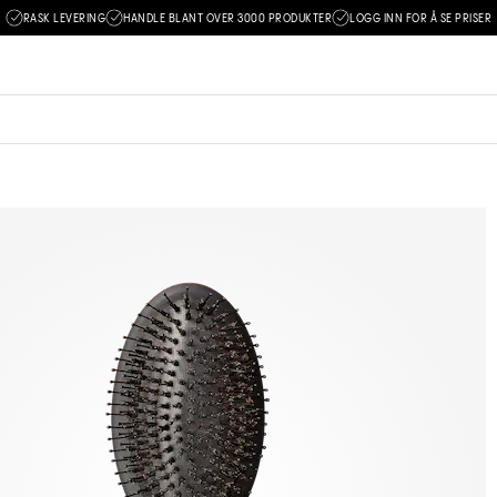
RASK LEVERING
HANDLE BLANT OVER 3000 PRODUKTER
LOGG INN FOR Å SE PRISER