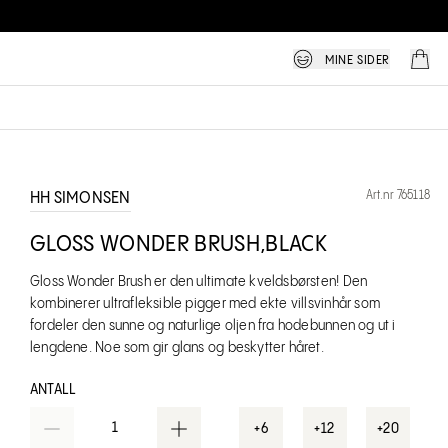
MINE SIDER
Art.nr 765118
HH SIMONSEN
GLOSS WONDER BRUSH,BLACK
Gloss Wonder Brush er den ultimate kveldsbørsten! Den
kombinerer ultrafleksible pigger med ekte villsvinhår som
fordeler den sunne og naturlige oljen fra hodebunnen og ut i
lengdene. Noe som gir glans og beskytter håret.
ANTALL
1
+6
+12
+20