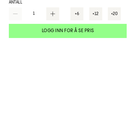
ANTALL
1
+6
+12
+20
LOGG INN FOR Å SE PRIS