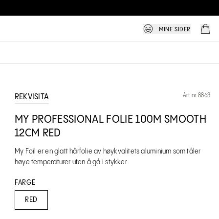
MINE SIDER
Art.nr 8863
REKVISITA
MY PROFESSIONAL FOLIE 100M SMOOTH
12CM RED
My Foil er en glatt hårfolie av høykvalitets aluminium som tåler
høye temperaturer uten å gå i stykker.
FARGE
RED