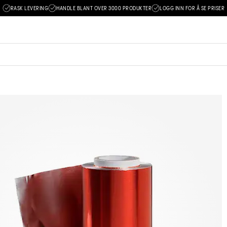
RASK LEVERING
HANDLE BLANT OVER 3000 PRODUKTER
LOGG INN FOR Å SE PRISER