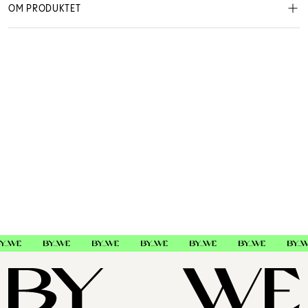
OM PRODUKTET
Fade hode til Andis 3710 og 3709
Rekvisita
3845