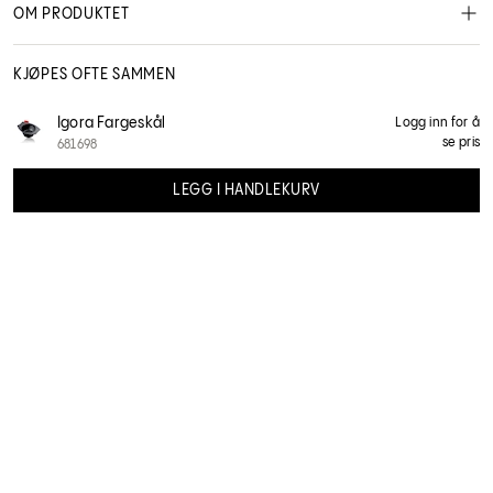
OM PRODUKTET
KJØPES OFTE SAMMEN
Igora Fargeskål
Logg inn for å
se pris
681698
LEGG I HANDLEKURV
Efalock
14102553