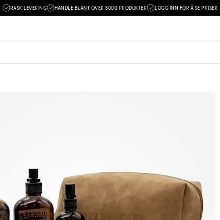
RASK LEVERING
HANDLE BLANT OVER 3000 PRODUKTER
LOGG INN FOR Å SE PRISER