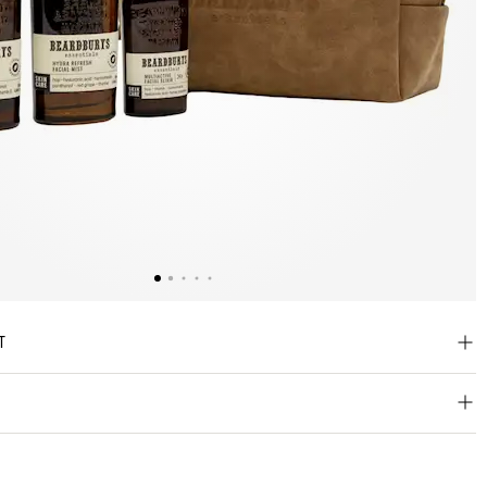
T
l Elixir 24H