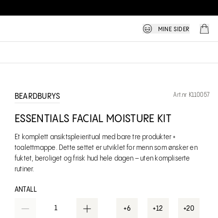
MINE SIDER
Art.nr K110057
BEARDBURYS
ESSENTIALS FACIAL MOISTURE KIT
Et komplett ansiktspleieritual med bare tre produkter +
toalettmappe. Dette settet er utviklet for menn som ønsker en
fuktet, beroliget og frisk hud hele dagen – uten kompliserte
rutiner.
ANTALL
1
+6
+12
+20