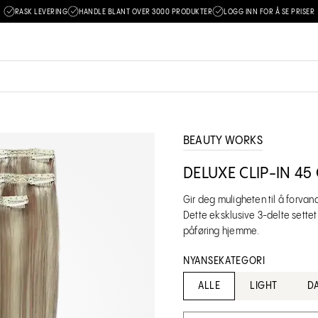
RASK LEVERING
HANDLE BLANT OVER 3000 PRODUKTER
LOGG INN FOR Å SE PRISER
BEAUTY WORKS
DELUXE CLIP-IN 4
Gir deg muligheten til å forvan
Dette eksklusive 3-delte sette
påføring hjemme.
NYANSEKATEGORI
ALLE
LIGHT
D