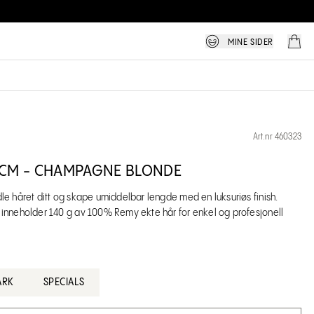
MINE SIDER
Art.nr 460323
5 CM - CHAMPAGNE BLONDE
dle håret ditt og skape umiddelbar lengde med en luksuriøs finish.
t inneholder 140 g av 100% Remy ekte hår for enkel og profesjonell
ARK
SPECIALS