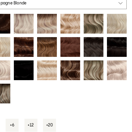
ampagne Blonde
+6
+12
+20