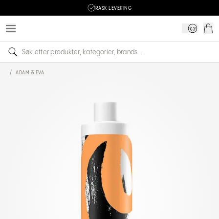
RASK LEVERING
/
ADAM & EVA