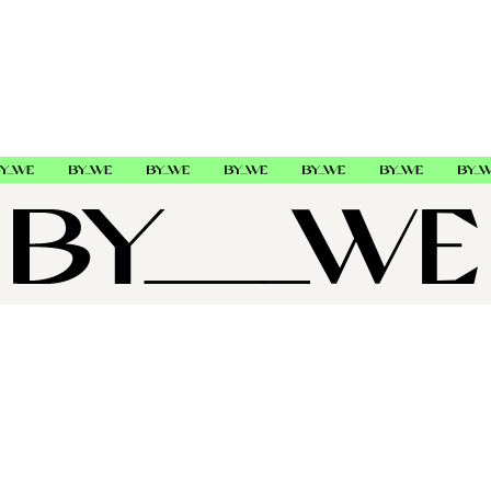
SHAMPOO
Sjampo for krøllete og teksturert hår. Beriket med en unik
kombinasjon
Av fruktekstrakter fra blant annet baobab og eple. Renser håret
skånsomt og gir et silkemykt og glansfullt resultat uten å tynge.
Fordel i fuktig hår, masser forsiktig og skyll ut. Fortsett med Curl
Mask for best resultat.
OM OSS
Adam & Eva
SUPPORT
898015
FØLG OSS